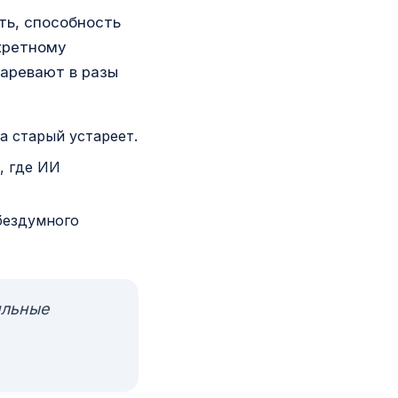
ть, способность
кретному
аревают в разы
да старый устареет.
, где ИИ
бездумного
ильные