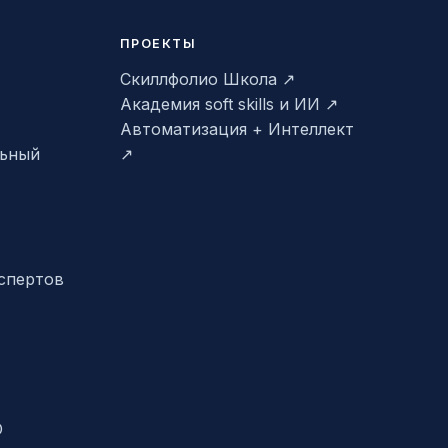
ПРОЕКТЫ
Скиллфолио Школа ↗
Академия soft skills и ИИ ↗
Автоматизация + Интеллект
льный
↗
спертов
О