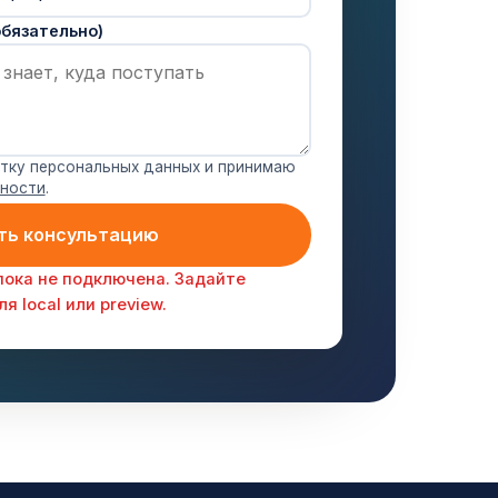
обязательно)
отку персональных данных и принимаю
ьности
.
ть консультацию
пока не подключена. Задайте
 local или preview.