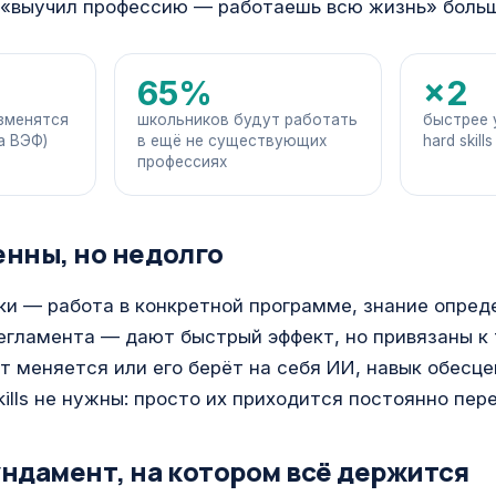
 «выучил профессию — работаешь всю жизнь» больш
65%
×2
зменятся
школьников будут работать
быстрее 
а ВЭФ)
в ещё не существующих
hard skills
профессиях
ценны, но недолго
ки — работа в конкретной программе, знание опред
егламента — дают быстрый эффект, но привязаны к 
т меняется или его берёт на себя ИИ, навык обесце
skills не нужны: просто их приходится постоянно пер
 фундамент, на котором всё держится