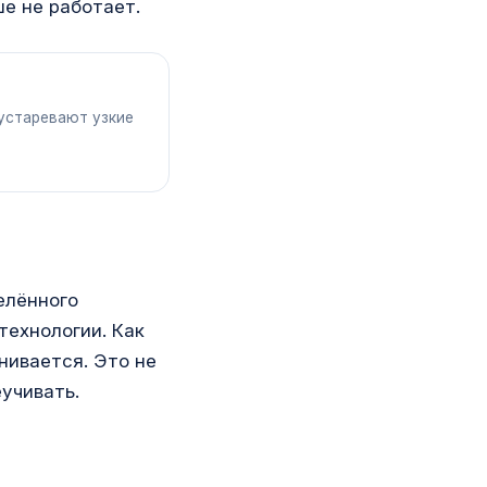
е не работает.
устаревают узкие
елённого
технологии. Как
нивается. Это не
еучивать.